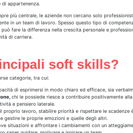
e di appartenenza.
re più centrale, le aziende non cercano solo professionisti 
mente in un team di lavoro. Spesso questo tipo di competenz
 può fare la differenza nella crescita personale e profess
tà di carriera.
ncipali soft skills?
rse categorie, tra cui:
acità di esprimersi in modo chiaro ed efficace, sia verbalm
ione,
chi le possiede riesce a contribuire positivamente alla
ività e pensiero laterale.
l proprio lavoro, stabilire priorità e rispettare le scadenze 
 gestire le proprie emozioni e quelle degli altri.
e situazioni e affrontare i cambiamenti con un atteggiame
ero saper guidare, motivare e ispirare un team.