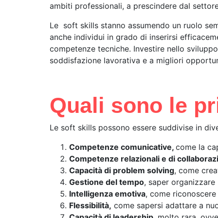
ambiti professionali, a prescindere dal settor
Le soft skills stanno assumendo un ruolo semp
anche individui in grado di inserirsi efficace
competenze tecniche. Investire nello sviluppo
soddisfazione lavorativa e a migliori opportuni
Quali sono le pri
Le soft skills possono essere suddivise in dive
Competenze comunicative,
come la cap
Competenze relazionali e di collaboraz
Capacità di problem solving
, come creat
Gestione del tempo
, saper organizzare i
Intelligenza emotiva
, come riconoscere e
Flessibilità,
come sapersi adattare a nuov
Capacità di leadership
, molto rara, ovv