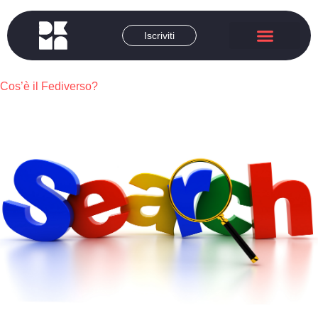
Iscriviti
DEMA Academy
Corsi brevi
Chi siamo
Cos’è il Fediverso?